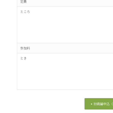
定員
ところ
参加料
とき
初級編申込（