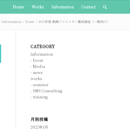
Home
Works
Information
Contact
/
Information
/
Event
/
2021年度 動画クリエイター養成講座（一般向け）
CATEGORY
Information
Event
Media
news
works
seminor
SNS Consulting
training
月別投稿
2022年1月