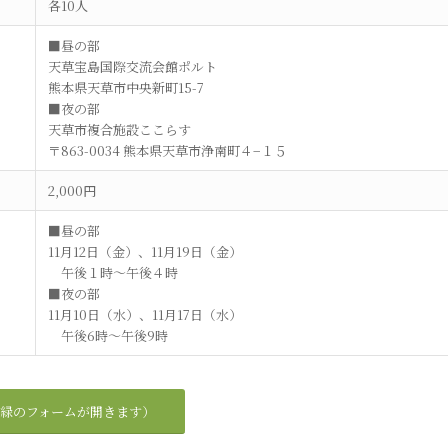
各10人
■昼の部
天草宝島国際交流会館ポルト
熊本県天草市中央新町15-7
■夜の部
天草市複合施設ここらす
〒863-0034 熊本県天草市浄南町４−１５
2,000円
■昼の部
11月12日（金）、11月19日（金）
午後１時～午後４時
■夜の部
11月10日（水）、11月17日（水）
午後6時～午後9時
緑のフォームが開きます）